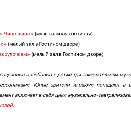
я Чиполлино»
(музыкальная гостиная)
ах»
(малый зал в Гостином дворе)
закоулочкам»
(малый зал в Гостином дворе)
зданные с любовью к детям три замечательных музык
персонажами. Юные зрители играючи попадают в в
немент включает в себя цикл музыкально-театрализо
новой
.