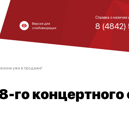
Справка о наличии 
8 (4842)
Версия для
слабовидящих
сезона уже в продаже!
-го концертного 