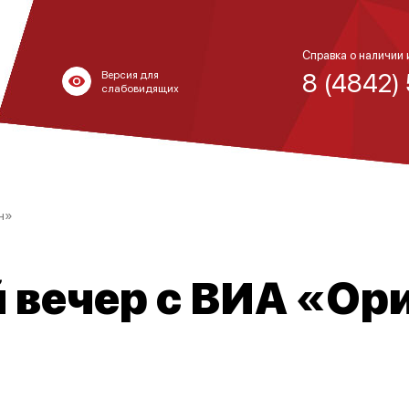
Справка о наличии 
8 (4842)
Версия для
слабовидящих
н»
 вечер с ВИА «Ор