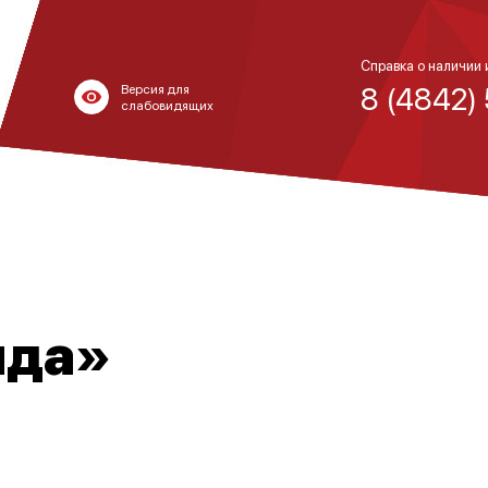
Справка о наличии 
8 (4842)
Версия для
слабовидящих
яда»