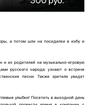
ры, а потом шли на посиделки в избу и
н и их родителей на музыкально-игровую
ами русского народа: узнают о встрече
твенские песни. Также зрители увидят
ливые улыбки! Посетить в выходной день
пользой провести время в компании с