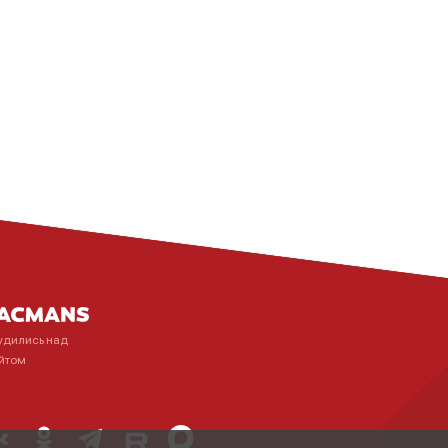
удились над
йтом