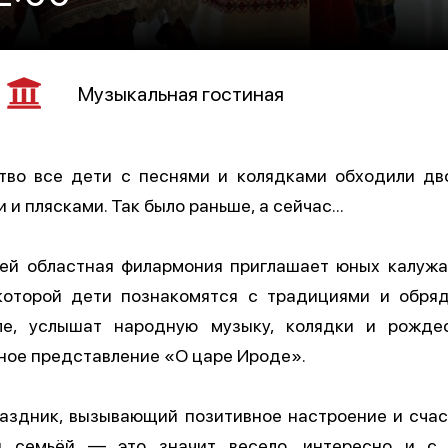
Музыкальная гостиная
тво все дети с песнями и колядками обходили дво
 и плясками. Так было раньше, а сейчас…
ей областная филармония приглашает юных калужа
которой дети познакомятся с традициями и обряд
ле, услышат народную музыку, колядки и рождес
ное представление «О царе Ироде».
аздник, вызывающий позитивное настроение и счаст
й семьёй — это значит весело, интересно и с 