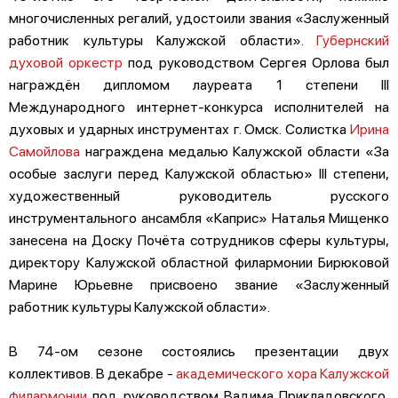
многочисленных регалий, удостоили звания «Заслуженный
работник культуры Калужской области».
Губернский
духовой оркестр
под руководством Сергея Орлова был
награждён дипломом лауреата 1 степени III
Международного интернет-конкурса исполнителей на
духовых и ударных инструментах г. Омск. Солистка
Ирина
Самойлова
награждена медалью Калужской области «За
особые заслуги перед Калужской областью» III степени,
художественный руководитель русского
инструментального ансамбля «Каприс» Наталья Мищенко
занесена на Доску Почёта сотрудников сферы культуры,
директору Калужской областной филармонии Бирюковой
Марине Юрьевне присвоено звание «Заслуженный
работник культуры Калужской области».
В 74-ом сезоне состоялись презентации двух
коллективов. В декабре -
академического хора Калужской
филармонии
под руководством Вадима Прикладовского,