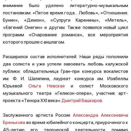
внимание было уделено литературно-музыкальным
постановкам: «Пятое время года... Любовь», «Отношения.
Бунин», «Демон», «Супруги Каренины», «Метель»,
«Евгений Онегин» и другим. Также появился новый цикл
программ «Очарование романса», все мероприятия
которого прошли с аншлагом.
Расширился состав исполнителей. Наши ряды пополнили
два солиста и уже успели завоевать любовь калужской
публики: обладательница Гран-при конкурса вокалистов
им. Ф. И. Шаляпина, лауреат конкурса им. Изабеллы
Юрьевой
Ольга Невская
и солист Московского
музыкального театра «Геликон-опера», участник арт-
проекта «Тенора XXI века»
Дмитрий Башкиров
.
Заслуженного артиста России
Александра Алексеевича
Бренькова
во время юбилейного концерта, приуроченого к
45-летию его творческой деятельности, помимо