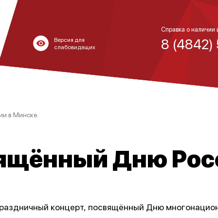
Справка о наличии 
8 (4842)
Версия для
слабовидящих
и в Минске.
вящённый Дню Росс
праздничный концерт, посвящённый Дню многонациона