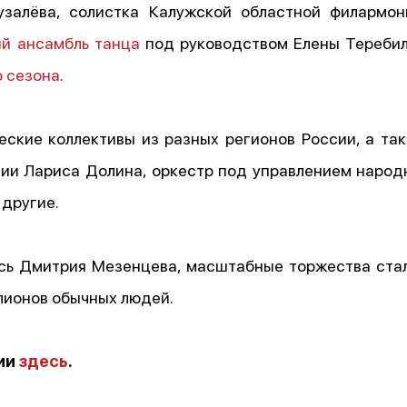
узалёва, солистка Калужской областной филармо
й ансамбль танца
под руководством Елены Теребиле
о сезона
.
ские коллективы из разных регионов России, а та
ии Лариса Долина, оркестр под управлением народ
 другие.
усь Дмитрия Мезенцева, масштабные торжества ст
ллионов обычных людей.
тии
здесь
.