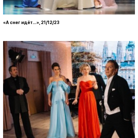
«А снег идёт...», 21/12/23