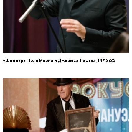
«Шедевры Поля Мориа и Джеймса Ласта», 14/12/23