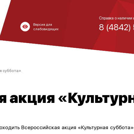
Справка о наличии 
8 (4842)
Версия для
слабовидящих
я суббота».
 акция «Культурн
роходить Всероссийская акция «Культурная суббота»