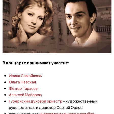
В концерте принимают участие:
Ирина Самойлова
;
Ольга Невская
;
Фёдор Тарасов
;
Алексей Майоров
;
Губернский духовой оркестр
- художественный
руководитель и дирижёр Сергей Орлов;
струнная группа
инструментального ансамбля