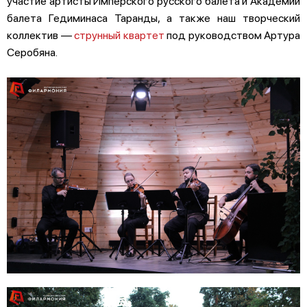
участие артисты Имперского русского балета и Академии
балета Гедиминаса Таранды, а также наш творческий
коллектив —
струнный квартет
под руководством Артура
Серобяна.