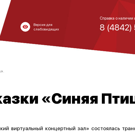
Справка о наличии 
8 (4842)
Версия для
слабовидящих
».
казки «Синяя Пти
ский виртуальный концертный зал» состоялась тран