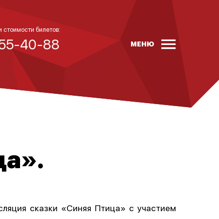
и стоимости билетов:
 55-40-88
МЕНЮ
ца».
сляция сказки «Синяя Птица» с участием