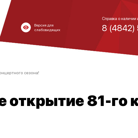
Справка о наличии 
8 (4842)
Версия для
слабовидящих
онцертного сезона!
 открытие 81-го 