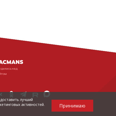
удились над
йтом
редоставить лучший
кетинговых активностей.
Принимаю