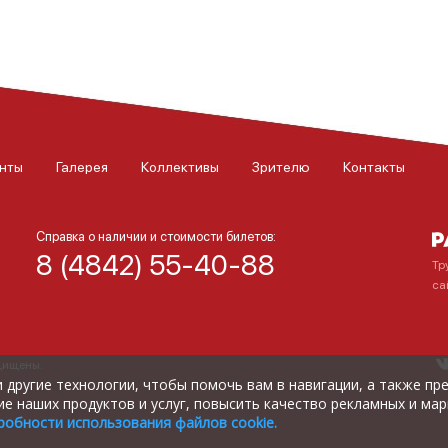
нты
Галерея
Коллективы
Зрителю
Контакты
Справка о наличии и стоимости билетов:
8 (4842) 55-40-88
Тр
са
ащищены.
) и другие технологии, чтобы помочь вам в навигации, а также п
е наших продуктов и услуг, повысить качество рекламных и мар
робности использования файлов cookie.