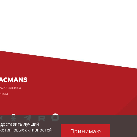
удились над
йтом
редоставить лучший
кетинговых активностей.
Принимаю