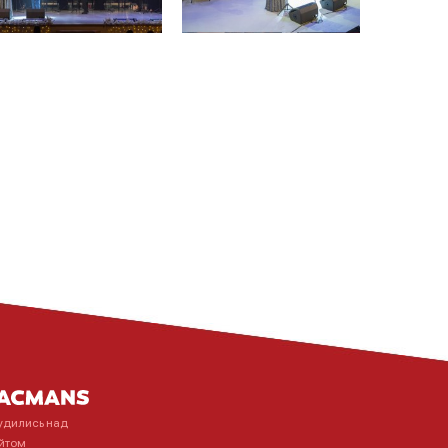
удились над
йтом