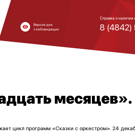
Справка о наличии 
8 (4842)
Версия для
слабовидящих
адцать месяцев».
ает цикл программ «Сказки с оркестром». 24 декаб