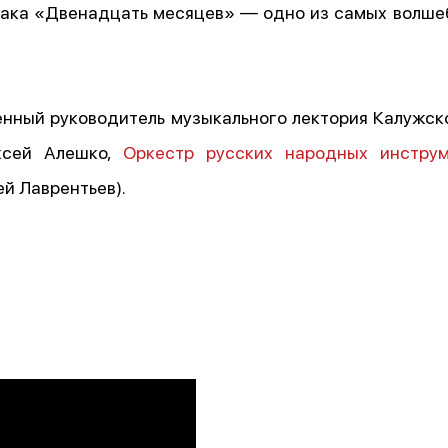
ака «Двенадцать месяцев» — одно из самых волшеб
енный руководитель музыкального лектория Калужс
ксей Алешко,
Оркестр русских народных инструм
й Лаврентьев).