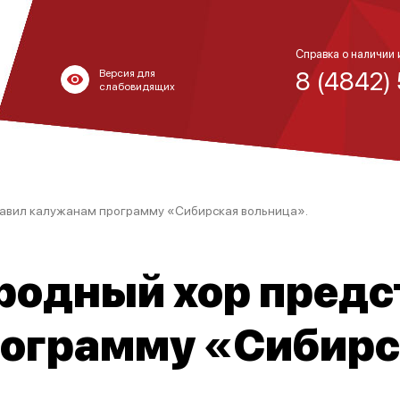
Справка о наличии 
8 (4842)
Версия для
слабовидящих
авил калужанам программу «Сибирская вольница».
родный хор предс
ограмму «Сибирс