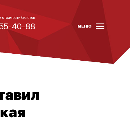
и стоимости билетов:
 55-40-88
МЕНЮ
тавил
кая