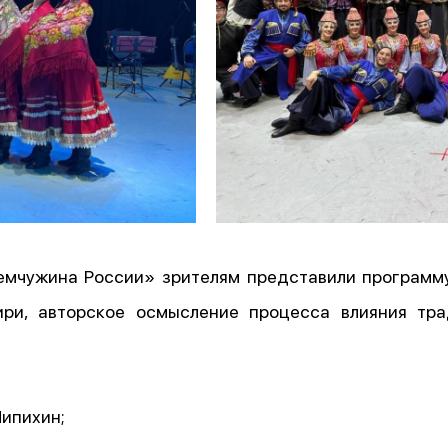
жемчужина России» зрителям представили програм
ири, авторское осмысление процесса влияния тр
ипихин;