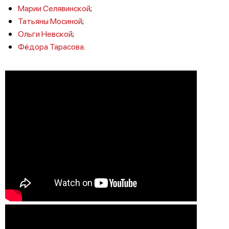
Марии Селявинской
;
Татьяны Мосиной
;
Ольги Невской
;
Фёдора Тарасова
.