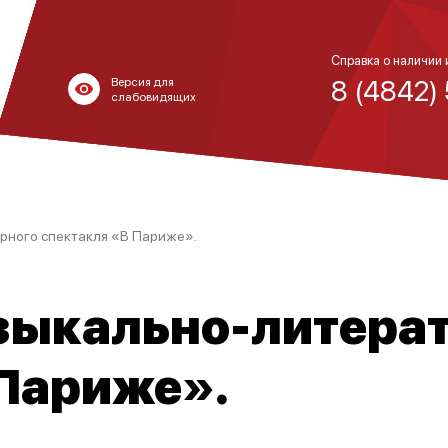
Справка о наличии 
8 (4842)
Версия для
слабовидящих
рного спектакля «В Париже».
зыкально-литера
 Париже».