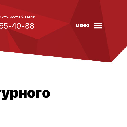
и стоимости билетов:
 55-40-88
МЕНЮ
турного