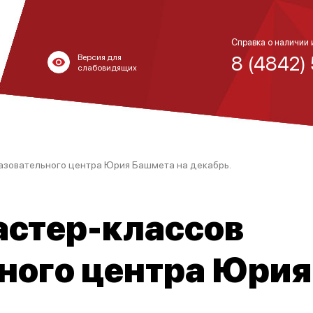
Справка о наличии 
8 (4842)
Версия для
слабовидящих
азовательного центра Юрия Башмета на декабрь.
астер-классов
ного центра Юрия