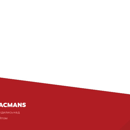
удились над
йтом