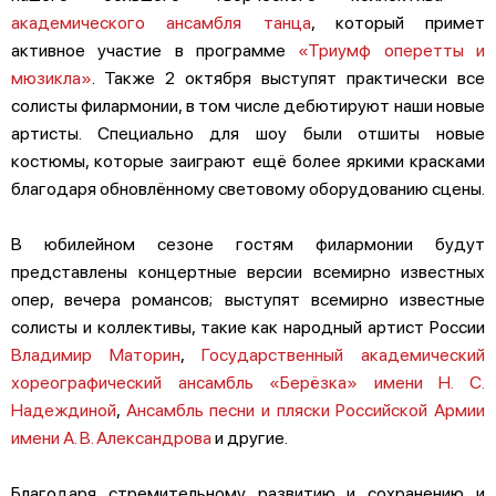
академического ансамбля танца
, который примет
активное участие в программе
«Триумф оперетты и
мюзикла»
. Также 2 октября выступят практически все
солисты филармонии, в том числе дебютируют наши новые
артисты. Специально для шоу были отшиты новые
костюмы, которые заиграют ещё более яркими красками
благодаря обновлённому световому оборудованию сцены.
В юбилейном сезоне гостям филармонии будут
представлены концертные версии всемирно известных
опер, вечера романсов; выступят всемирно известные
солисты и коллективы, такие как народный артист России
Владимир Маторин
,
Государственный академический
хореографический ансамбль «Берёзка» имени Н. С.
Надеждиной
,
Ансамбль песни и пляски Российской Армии
имени А. В. Александрова
и другие.
Благодаря стремительному развитию и сохранению и