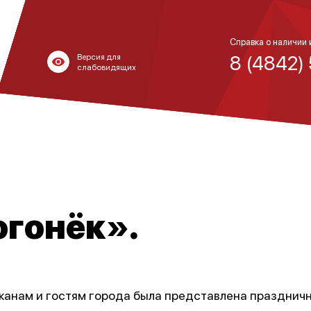
Справка о наличии 
8 (4842)
Версия для
слабовидящих
огонёк».
ужанам и гостям города была представлена празднич