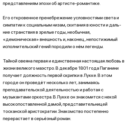
представлениям эпохи об ар­тисте-романтике.
Его откровенное пренебрежение условностями света и
симпатии к социальным низам, скитания в юности и даль­
ние странствия в зрелые годы, необычная,
«демоническая» внеш­ность и, наконец, непостижимый
исполнительский гений породили о нём легенды.
Тайной овеяна первая и единственная настоящая любовь в
жизни великого маэстро. В декабре 1801 года Паганини
получает должность первой скрипки в Лукке. В этом
городе он проведёт несколько лет, занимаясь
преподавательской деятельностью и работая с
музыкантами оркестра. В Лукке он знакомится с некой
высокопоставленной дамой, представительницей
тосканской аристократии. Знакомство постепенно
перерастает в серьёзный роман.