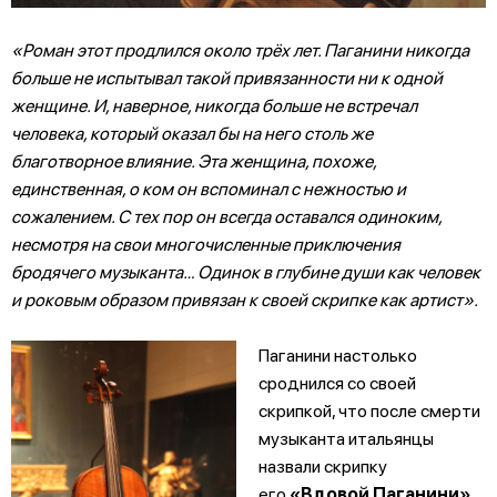
«Роман этот продлился около трёх лет. Паганини никогда
больше не испытывал такой привязанности ни к одной
женщине. И, наверное, никогда больше не встречал
человека, который оказал бы на него столь же
благотворное влияние. Эта женщина, похоже,
единственная, о ком он вспоминал с нежностью и
сожалением. С тех пор он всегда оставался одиноким,
несмотря на свои многочисленные приключения
бродячего музыканта… Одинок в глубине души как человек
и роковым образом привязан к своей скрипке как артист».
Паганини настолько
сроднился со своей
скрипкой, что после смерти
музыканта итальянцы
назвали скрипку
его
«Вдовой Паганини»
.