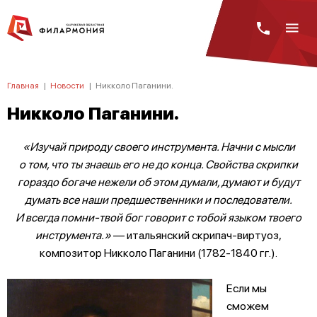
Главная
|
Новости
|
Никколо Паганини.
Никколо Паганини.
«Изучай природу своего инструмента. Начни с мысли
о том, что ты знаешь его не до конца. Свойства скрипки
гораздо богаче нежели об этом думали, думают и будут
думать все наши предшественники и последователи.
И всегда помни-твой бог говорит с тобой языком твоего
инструмента.»
— итальянский скрипач-виртуоз,
композитор Никколо Паганини (1782-1840 гг.).
Если мы
сможем