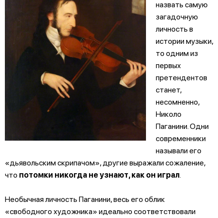
назвать самую
загадочную
личность в
истории музыки,
то одним из
первых
претендентов
станет,
несомненно,
Николо
Паганини. Одни
современники
называли его
«дьявольским скрипачом», другие выражали сожаление,
что
потомки никогда не узнают, как он играл
.
Необычная личность Паганини, весь его облик
«свободного ху­дожника» идеально соответствовали