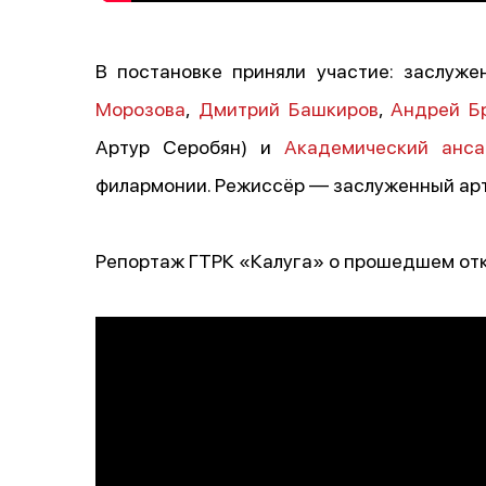
В постановке приняли участие: заслуж
Морозова
,
Дмитрий Башкиров
,
Андрей Б
Артур Серобян) и
Академический анса
филармонии. Режиссёр — заслуженный ар
Репортаж ГТРК «Калуга» о прошедшем от