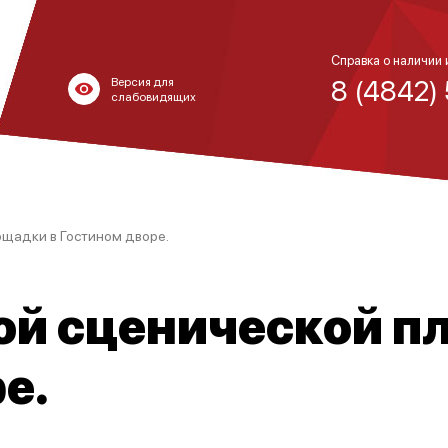
Справка о наличии 
8 (4842)
Версия для
слабовидящих
ощадки в Гостином дворе.
ой сценической п
е.