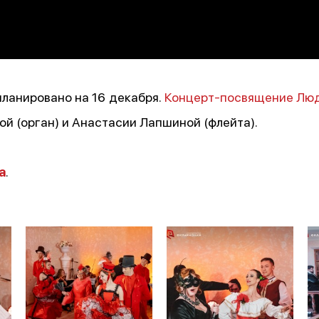
ланировано на 16 декабря.
Концерт-посвящение Люд
ой (орган) и Анастасии Лапшиной (флейта).
а
.