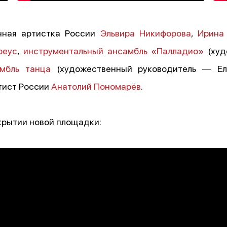
енная артистка России
Эльвира Никифорова
,
Ирина
реус
,
инструментальный ансамбль «Палладио»
(худ
мбль танца
(художественный руководитель — Ел
тист России
Анатолий Пономарёв
.
крытии новой площадки: