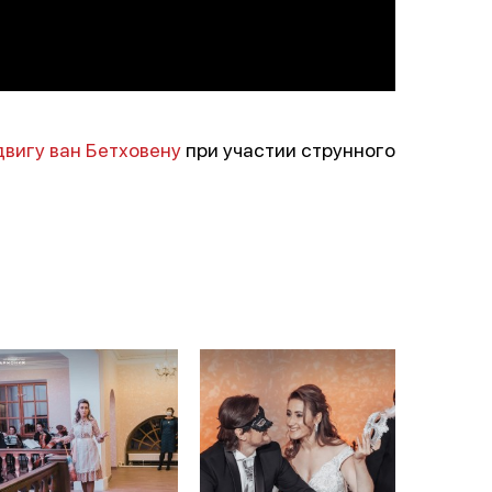
вигу ван Бетховену
при участии струнного