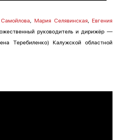
 Самойлова
,
Мария Селявинская
,
Евгения
ожественный руководитель и дирижёр —
ена Теребиленко) Калужской областной