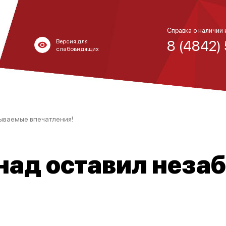
Справка о наличии 
8 (4842)
Версия для
слабовидящих
ываемые впечатления!
над оставил нез