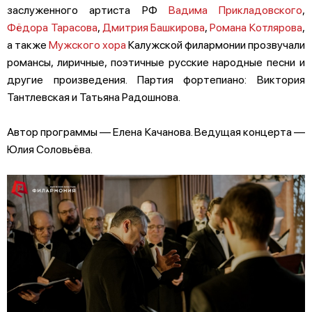
заслуженного артиста РФ
Вадима Прикладовского
,
Фёдора Тарасова
,
Дмитрия Башкирова
,
Романа Котлярова
,
а также
Мужского хора
Калужской филармонии прозвучали
романсы, лиричные, поэтичные русские народные песни и
другие произведения. Партия фортепиано: Виктория
Тантлевская и Татьяна Радошнова.
Автор программы — Елена Качанова. Ведущая концерта —
Юлия Соловьёва.