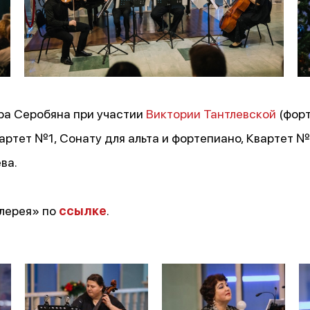
ра Серобяна при участии
Виктории Тантлевской
(форт
артет №1, Сонату для альта и фортепиано, Квартет №
ва.
алерея» по
ссылке
.