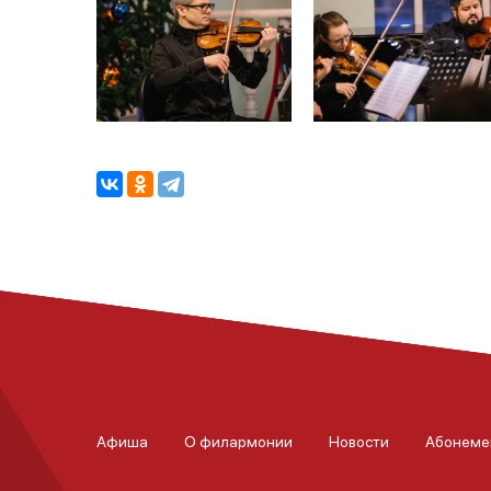
Афиша
О филармонии
Новости
Абонеме