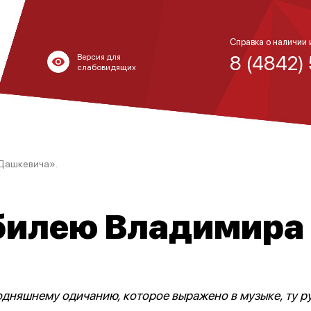
Справка о наличии 
8 (4842)
Версия для
слабовидящих
Дашкевича».
билею Владимира
дняшнему одичанию, которое выражено в музыке, ту ру