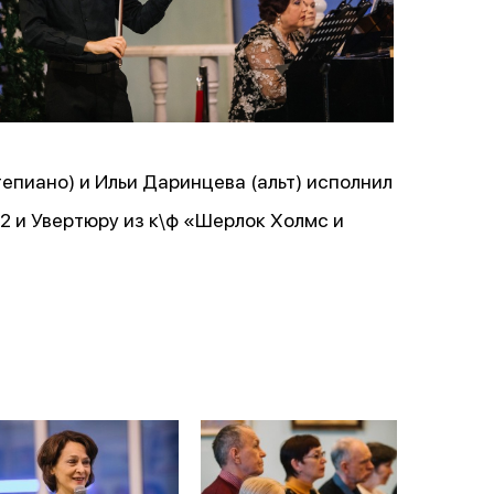
епиано) и Ильи Даринцева (альт) исполнил
2 и Увертюру из к\ф «Шерлок Холмс и