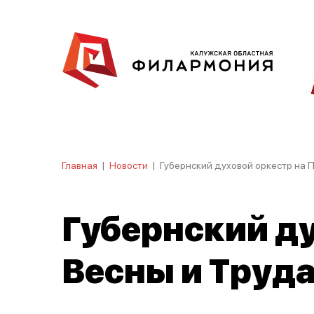
Главная
|
Новости
|
Губернский духовой оркестр на 
Губернский ду
Весны и Труда