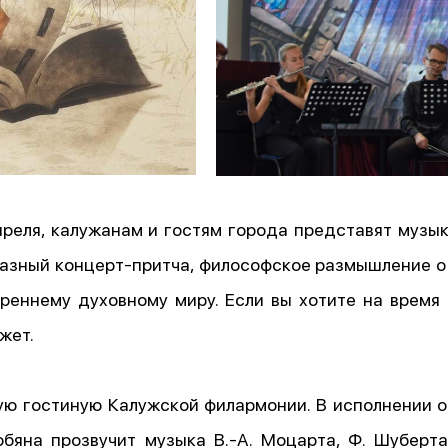
преля, калужанам и гостям города представят муз
разный концерт-притча, философское размышление о 
реннему духовному миру. Если вы хотите на время
жет.
ую гостиную Калужской филармонии. В исполнении о
яна прозвучит музыка В.-А. Моцарта, Ф. Шуберта, 