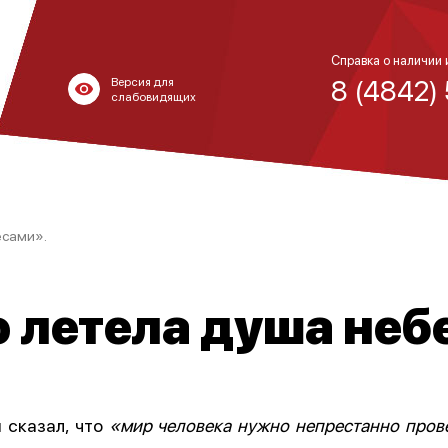
Справка о наличии 
8 (4842)
Версия для
слабовидящих
есами».
 летела душа неб
 сказал, что
«мир человека нужно непрестанно прове