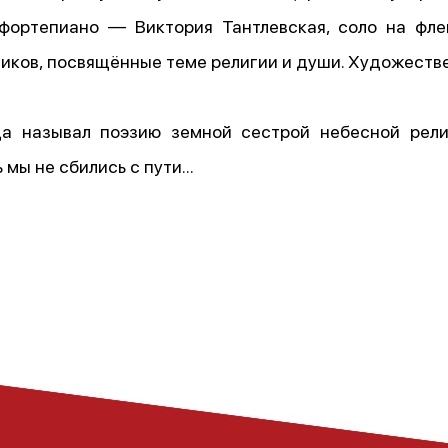
я фортепиано — Виктория Тантлевская, соло на ф
сиков, посвящённые теме религии и души. Художеств
да называл поэзию земной сестрой небесной рел
 мы не сбились с пути…