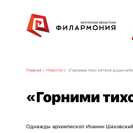
Главная
|
Новости
|
«Горними тихо летела душа неб
«Горними тихо
Однажды архиепископ Иоаннн Шаховский