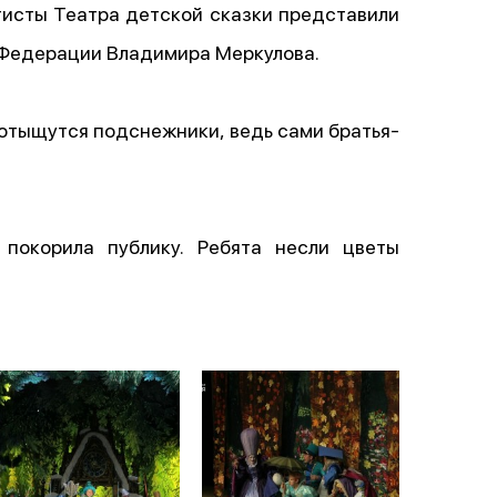
ртисты Театра детской сказки представили
 Федерации Владимира Меркулова.
у отыщутся подснежники, ведь сами братья-
покорила публику. Ребята несли цветы