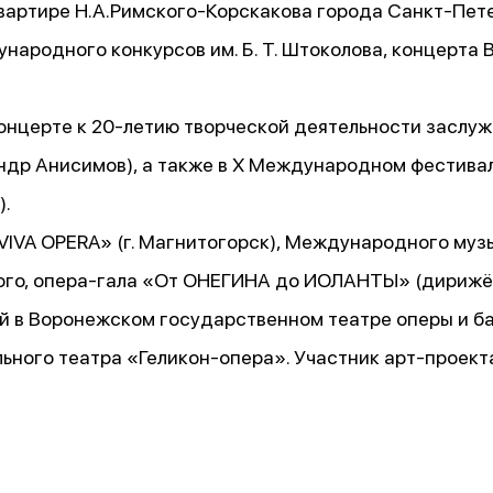
вартире Н.А.Римского-Корскакова города Санкт-Пете
ународного конкурсов им. Б. Т. Штоколова, концерта
концерте к 20-летию творческой деятельности засл
ндр Анисимов), а также в X Международном фестива
).
VIVA OPERA» (г. Магнитогорск), Международного муз
кого, опера-гала «От ОНЕГИНА до ИОЛАНТЫ» (дирижё
й в Воронежском государственном театре оперы и ба
ьного театра «Геликон-опера». Участник арт-проект