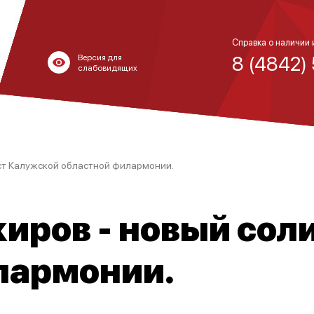
Справка о наличии 
8 (4842)
Версия для
слабовидящих
ст Калужской областной филармонии.
иров - новый сол
лармонии.