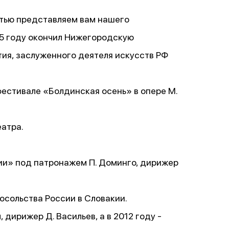
стью представляем вам нашего
005 году окончил Нижегородскую
тия, заслуженного деятеля искусств РФ
фестивале «Болдинская осень» в опере М.
еатра.
ии» под патронажем П. Доминго, дирижер
Посольства России в Словакии.
дирижер Д. Васильев, а в 2012 году -