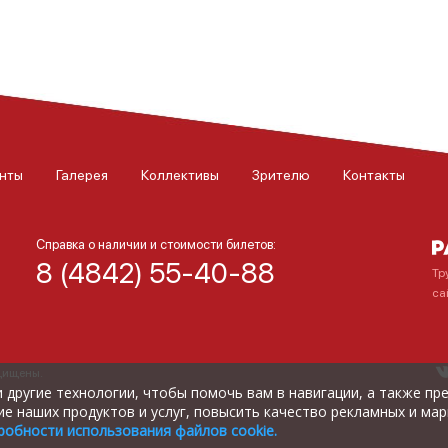
нты
Галерея
Коллективы
Зрителю
Контакты
Справка о наличии и стоимости билетов:
8 (4842) 55-40-88
Тр
са
ащищены.
) и другие технологии, чтобы помочь вам в навигации, а также п
е наших продуктов и услуг, повысить качество рекламных и мар
робности использования файлов cookie.