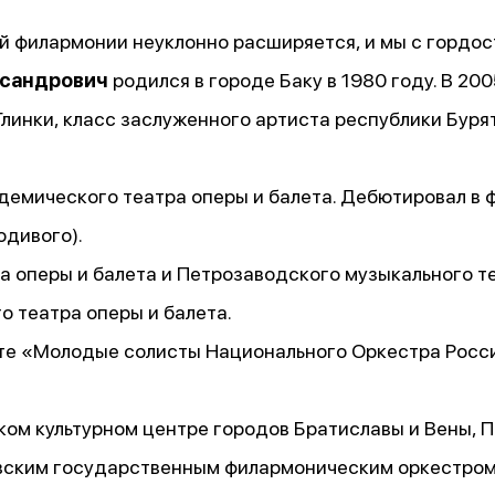
й филармонии неуклонно расширяется, и мы с гордо
ксандрович
родился в городе Баку в 1980 году. В 2
Глинки, класс заслуженного артиста республики Буря
демического театра оперы и балета. Дебютировал в 
одивого).
а оперы и балета и Петрозаводского музыкального т
о театра оперы и балета.
ерте «Молодые солисты Национального Оркестра Росс
ском культурном центре городов Братиславы и Вены, 
вским государственным филармоническим оркестром, 