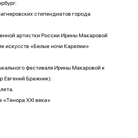
рбург.
 Вагнеровских стипендиатов города
уженной артистки России Ирины Макаровой
ле искусств «Белые ночи Карелии»
ыкального фестиваля Ирины Макаровой к
р Евгений Бражник).
лета.
а «Тенора XXI века»