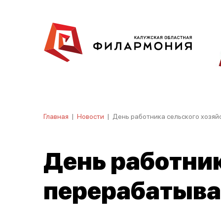
Главная
|
Новости
|
День работника сельского хозя
День работник
перерабатыв