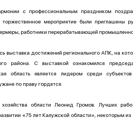
армонии с профессиональным праздником поздрав
 торжественное мероприятие были приглашены ру
ермеры, работники перерабатывающей промышленнос
сь выставка достижений регионального АПК, на кот
ого района. С выставкой ознакомился председ
кая область является лидером среди субъекто
ужане по праву гордятся.
 хозяйства области Леонид Громов. Лучших раб
азвитии «75 лет Калужской области», некоторым из