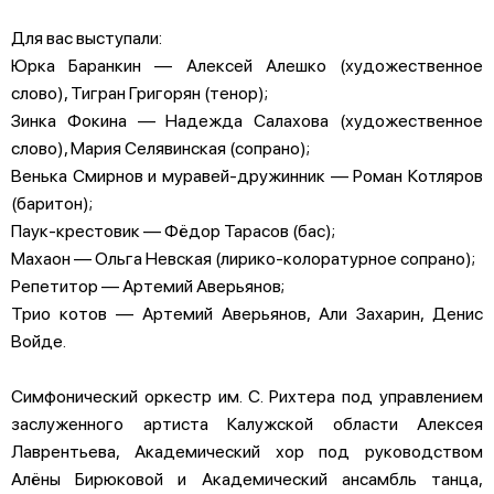
Для вас выступали:
Юрка Баранкин — Алексей Алешко (художественное
слово), Тигран Григорян (тенор);
Зинка Фокина — Надежда Салахова (художественное
слово), Мария Селявинская (сопрано);
Венька Смирнов и муравей-дружинник — Роман Котляров
(баритон);
Паук-крестовик — Фёдор Тарасов (бас);
Махаон — Ольга Невская (лирико-колоратурное сопрано);
Репетитор — Артемий Аверьянов;
Трио котов — Артемий Аверьянов, Али Захарин, Денис
Войде.
Симфонический оркестр им. С. Рихтера под управлением
заслуженного артиста Калужской области Алексея
Лаврентьева, Академический хор под руководством
Алёны Бирюковой и Академический ансамбль танца,