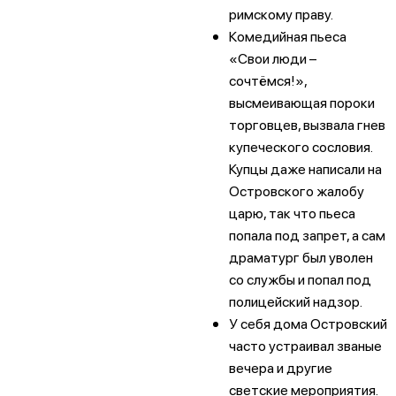
римскому праву.
Комедийная пьеса
«Свои люди –
сочтёмся!»,
высмеивающая пороки
торговцев, вызвала гнев
купеческого сословия.
Купцы даже написали на
Островского жалобу
царю, так что пьеса
попала под запрет, а сам
драматург был уволен
со службы и попал под
полицейский надзор.
У себя дома Островский
часто устраивал званые
вечера и другие
светские мероприятия.