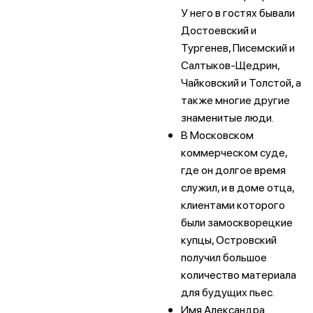
У него в гостях бывали
Достоевский и
Тургенев, Писемский и
Салтыков-Щедрин,
Чайковский и Толстой, а
также многие другие
знаменитые люди.
В Московском
коммерческом суде,
где он долгое время
служил, и в доме отца,
клиентами которого
были замоскворецкие
купцы, Островский
получил большое
количество материала
для будущих пьес.
Имя Александра