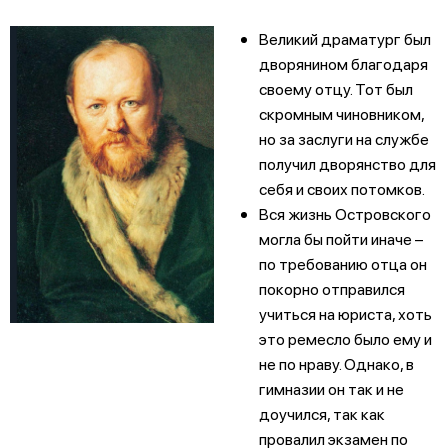
Великий драматург был
дворянином благодаря
своему отцу. Тот был
скромным чиновником,
но за заслуги на службе
получил дворянство для
себя и своих потомков.
Вся жизнь Островского
могла бы пойти иначе –
по требованию отца он
покорно отправился
учиться на юриста, хоть
это ремесло было ему и
не по нраву. Однако, в
гимназии он так и не
доучился, так как
провалил экзамен по