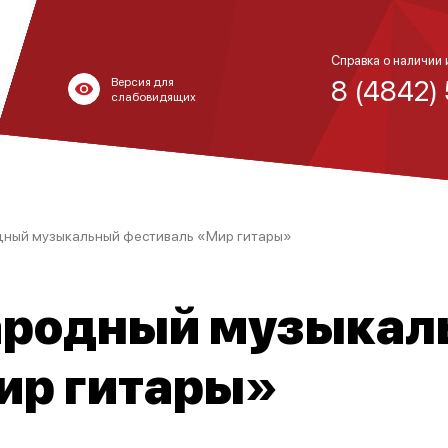
Справка о наличии 
8 (4842)
Версия для
слабовидящих
ный музыкальный фестиваль «Мир гитары»
ародный музыкал
ир гитары»