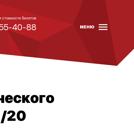
и стоимости билетов:
 55-40-88
МЕНЮ
ческого
2/20