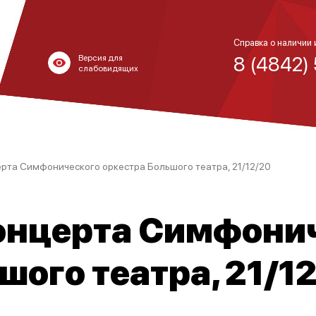
Справка о наличии 
8 (4842)
Версия для
слабовидящих
рта Симфонического оркестра Большого театра, 21/12/20
онцерта Симфони
шого театра, 21/1