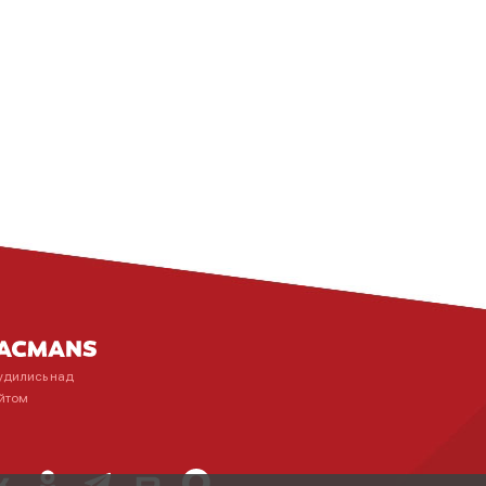
удились над
йтом