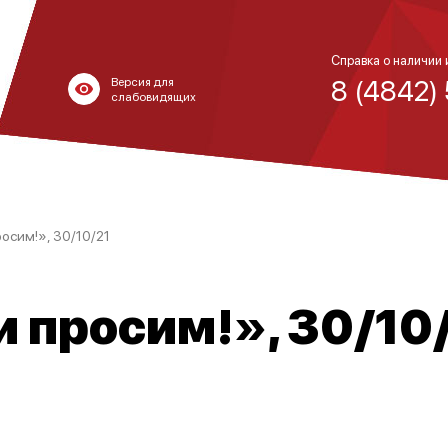
Справка о наличии 
8 (4842)
Версия для
слабовидящих
росим!», 30/10/21
и просим!», 30/10