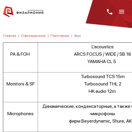
Главная
|
О филармонии
|
Партнерам
|
Звук
L’acoustics
PA & FOH
ARCS FOCUS / WIDE / SB 18
YAMAHA CL 5
Turbosound TCS 15m
Monitors & SF
Turbosound THL 2
HK audio 12m
Динамические, конденсаторные, а также
Microphones
микрофоны
фирм Beyerdynamic, Shure, A