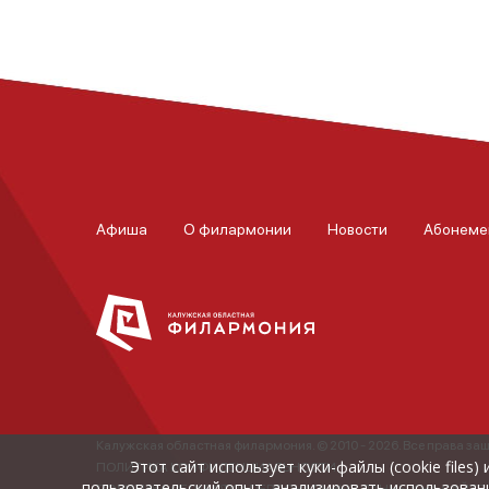
Афиша
О филармонии
Новости
Абонеме
Калужская областная филармония. © 2010 - 2026. Все права з
Этот сайт использует куки-файлы (cookie files
ПОЛИТИКА КОНФИДЕНЦИАЛЬНОСТИ.
пользовательский опыт, анализировать использовани
ПОЛИТИКА ОБРАБОТКИ ПЕРСОНАЛЬНЫХ ДАННЫХ НА САЙТЕ.