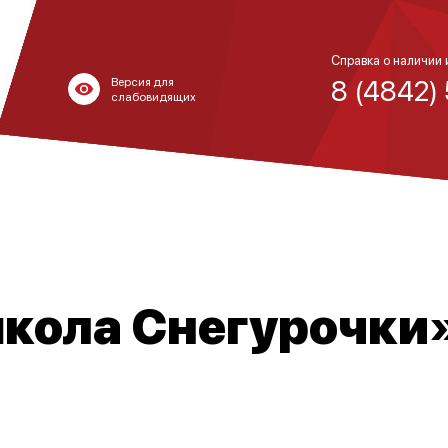
Справка о наличии 
8 (4842)
Версия для
слабовидящих
кола Снегурочки