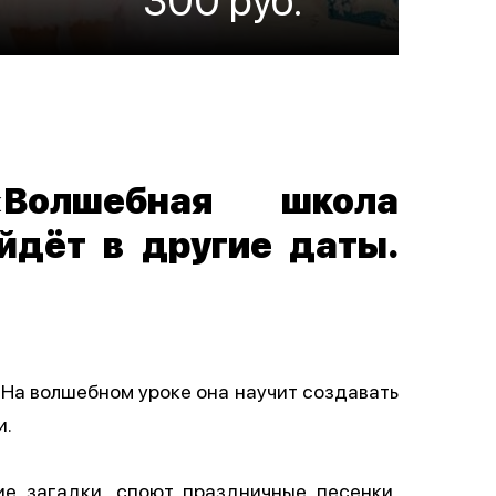
«Волшебная школа
йдёт в другие даты.
 На волшебном уроке она научит создавать
и.
ие загадки, споют праздничные песенки,