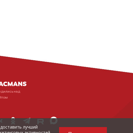
удились над
йтом
редоставить лучший
кетинговых активностей.