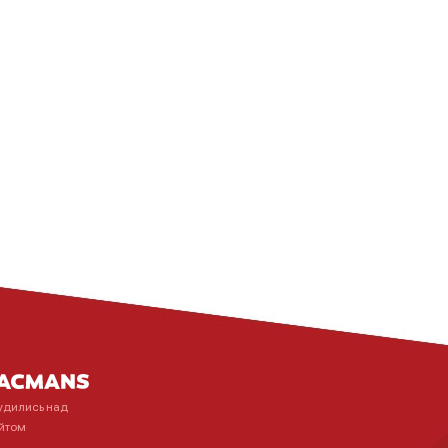
удились над
йтом