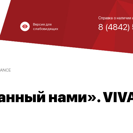
Справка о наличии 
8 (4842)
Версия для
слабовидящих
DANCE
анный нами». VIV