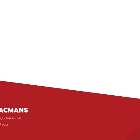
удились над
йтом