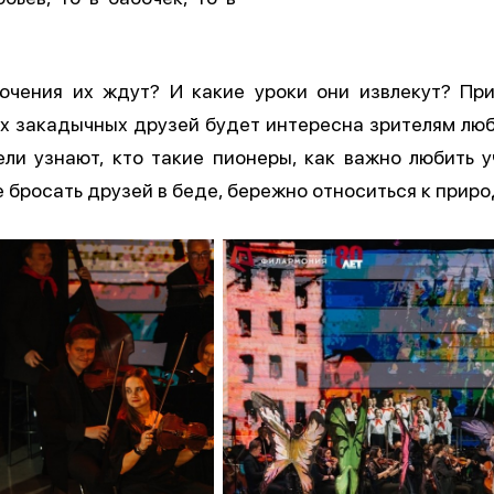
ючения их ждут? И какие уроки они извлекут? При
ух закадычных друзей будет интересна зрителям люб
ли узнают, кто такие пионеры, как важно любить у
е бросать друзей в беде, бережно относиться к прир