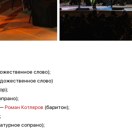
ожественное слово);
дожественное слово)
ор);
опрано);
 —
Роман Котляров
(баритон);
;
атурное сопрано);