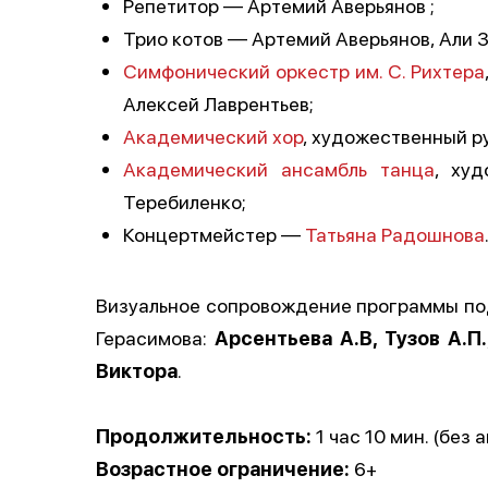
Репетитор — Артемий Аверьянов ;
Трио котов — Артемий Аверьянов, Али 
Симфонический оркестр им. С. Рихтера
Алексей Лаврентьев;
Академический хор
, художественный р
Академический ансамбль танца
, ху
Теребиленко;
Концертмейстер —
Татьяна Радошнова
Визуальное сопровождение программы под
Герасимова:
Арсентьева А.В, Тузов А.П.
Виктора
.
Продолжительность:
1 час 10 мин. (без 
Возрастное ограничение:
6+