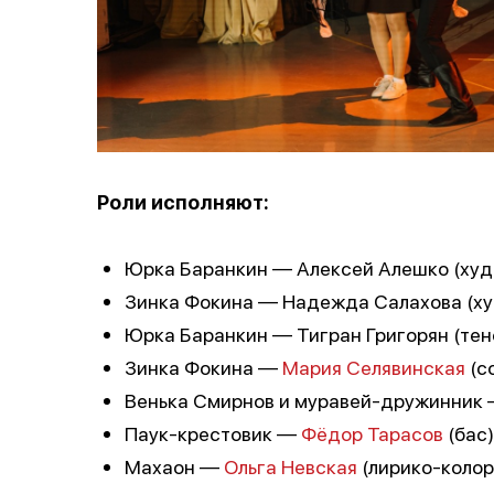
Роли исполняют:
Юрка Баранкин — Алексей Алешко (худ
Зинка Фокина — Надежда Салахова (ху
Юрка Баранкин — Тигран Григорян (тен
Зинка Фокина —
Мария Селявинская
(с
Венька Смирнов и муравей-дружинник
Паук-крестовик —
Фёдор Тарасов
(бас)
Махаон —
Ольга Невская
(лирико-колор