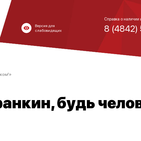
Справка о наличии 
8 (4842)
Версия для
слабовидящих
еком!»
анкин, будь чело