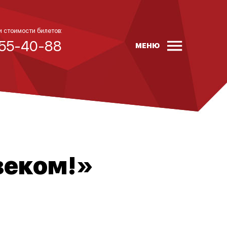
и стоимости билетов:
 55-40-88
МЕНЮ
веком!»