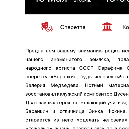
Оперетта
Ко
Предлагаем вашему вниманию редко ис
нашего знаменитого земляка, талан
народного артиста СССР Серафима С
оперетту «Баранкин, будь человеком!» 
Валерия Медведева. Нотный матери
восстановил калужский композитор Дусен
Два главных героя: не желающий учиться,
Баранкин и отличница Зинка Фокина,
старается из него «сделать человека
«тяжёлую» жизнь, превращаясь то в воро