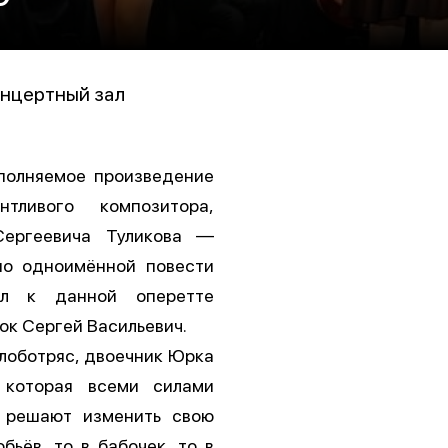
нцертный зал
полняемое произведение
тливого композитора,
ергеевича Туликова —
по одноимённой повести
ал к данной оперетте
ок Сергей Васильевич.
 лоботряс, двоечник Юрка
 которая всеми силами
» решают изменить свою
бьёв, то в бабочек, то в