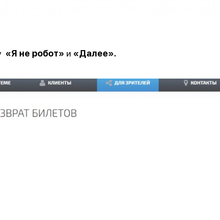
ку
«Я не робот»
и
«Далее».