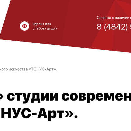
Справка о наличии 
8 (4842)
Версия для
слабовидящих
ого искусства «ТОНУС-Арт».
 студии совреме
ОНУС-Арт».