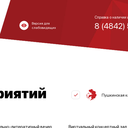
Справка о наличии 
8 (4842)
Версия для
слабовидящих
риятий
Пушкинская к
льно-литературный вечер
Виртуальный концертный зал