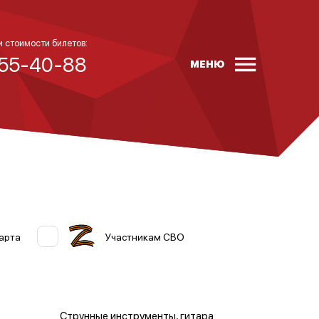
и стоимости билетов:
 55-40-88
МЕНЮ
арта
Участникам СВО
Струнные инструменты, гитара