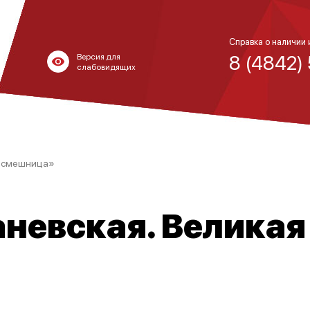
Справка о наличии 
8 (4842)
Версия для
слабовидящих
насмешница»
аневская. Велика