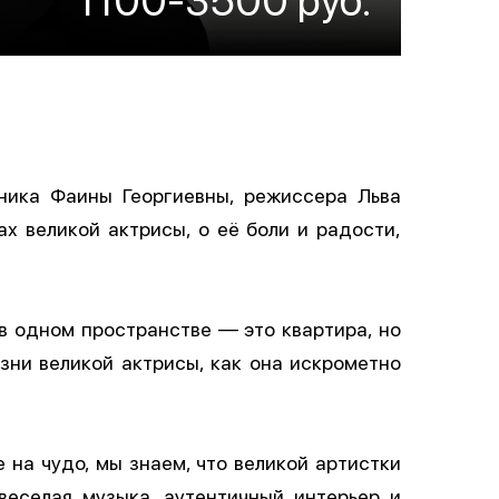
ника Фаины Георгиевны, режиссера Льва
х великой актрисы, о её боли и радости,
в одном пространстве — это квартира, но
зни великой актрисы, как она искрометно
 на чудо, мы знаем, что великой артистки
 веселая музыка, аутентичный интерьер и