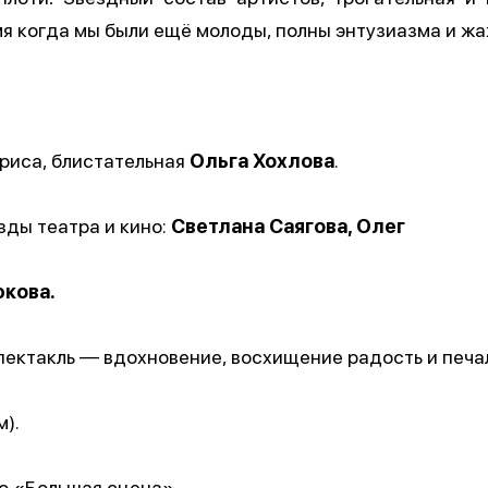
мя когда мы были ещё молоды, полны энтузиазма и ж
риса, блистательная
Ольга Хохлова
.
зды театра и кино:
Светлана Саягова, Олег
юкова.
пектакль — вдохновение, восхищение радость и печал
м).
о «Большая сцена».