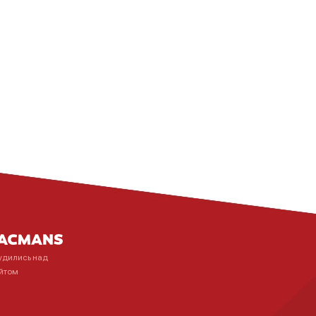
удились над
йтом