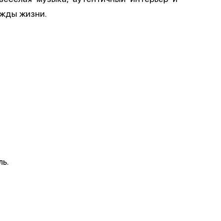
ажды жизни.
ь.