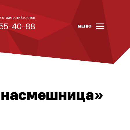
и стоимости билетов:
 55-40-88
МЕНЮ
я насмешница»