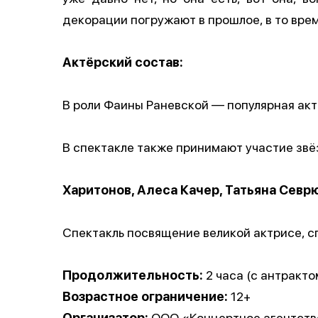
декорации погружают в прошлое, в то вре
Актёрский состав:
В роли Фаины Раневской — популярная акт
В спектакле также принимают участие звё
Харитонов, Алеса Качер, Татьяна Севр
Спектакль посвящение великой актрисе, с
Продолжительность:
2 часа (с антракто
Возрастное ограничение:
12+
Организатор:
ООО «Концертное агентств