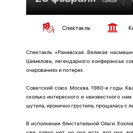
Спектакль
К
Спектакль «Раневская. Великая насмеш
Шимелова, легендарного конферансье сов
очарованиях и потерях.
Советский союз. Москва. 1980-е годы. К
сколько интересного и неизвестного нам
шутила, иронично грустила, прощалась с л
В исполнении блистательной Ольги Хохлов
уже давно нет, но она есть, вот она, в