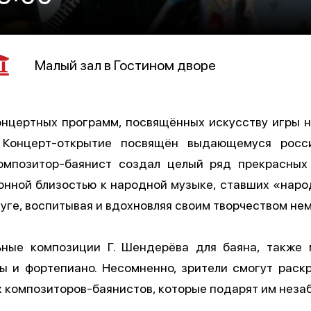
Малый зал в Гостином дворе
онцертных программ, посвящённых искусству игры 
Концерт-открытие посвящён выдающемуся росси
композитор-баянист создал целый ряд прекрасных
онной близостью к народной музыке, ставших «народ
луге, воспитывая и вдохновляя своим творчеством не
ьные композиции Г. Шендерёва для баяна, также 
ы и фортепиано. Несомненно, зрители смогут раскр
х композиторов-баянистов, которые подарят им неза