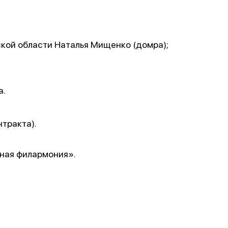
кой области Наталья Мищенко (домра);
а.
нтракта).
ная филармония».