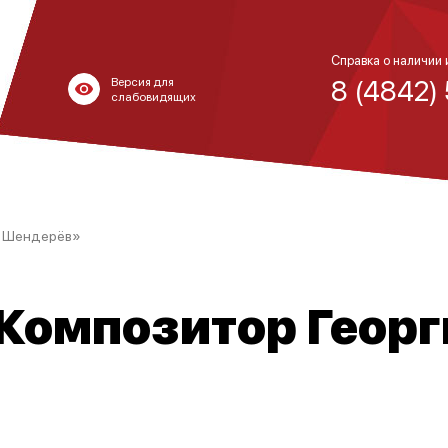
Справка о наличии 
8 (4842)
Версия для
слабовидящих
ий Шендерёв»
 Композитор Геор