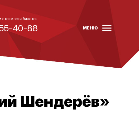
и стоимости билетов:
 55-40-88
МЕНЮ
гий Шендерёв»