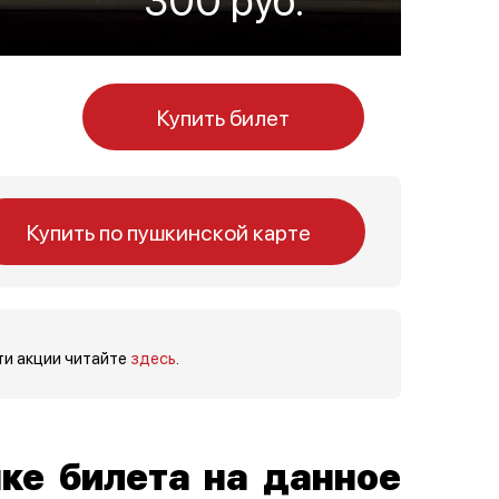
Купить билет
Купить по пушкинской карте
ти акции читайте
здесь
.
ке билета на данное