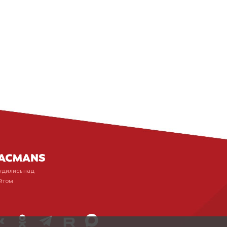
удились над
йтом