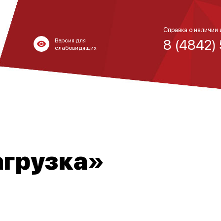
Справка о наличии 
8 (4842)
Версия для
слабовидящих
агрузка»