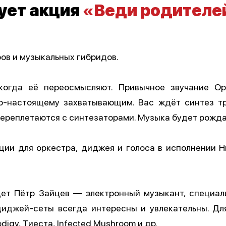
ует акция
«Веди родителе
ов и музыкальных гибридов.
 когда её переосмысляют. Привычное звучание О
по-настоящему захватывающим. Вас ждёт синтез тр
 переплетаются с синтезаторами. Музыка будет рождат
ции для оркестра, диджея и голоса в исполнении 
дет Пётр Зайцев — электронный музыкант, специа
 диджей-сеты всегда интересны и увлекательны. Дл
igy, Тиеста, Infected Mushroom и др.