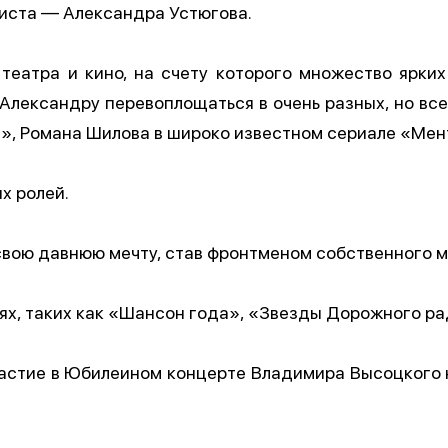
тиста — Александра Устюгова.
театра и кино, на счету которого множество ярких 
Александру перевоплощаться в очень разных, но вс
», Романа Шилова в широко известном сериале «Мен
х ролей.
свою давнюю мечту, став фронтменом собственного м
х, таких как «Шансон года», «Звезды Дорожного рад
астие в Юбилеи‌ном концерте Владимира Высоцкого не