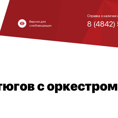
Справка о наличии 
8 (4842)
Версия для
слабовидящих
тюгов с оркестром