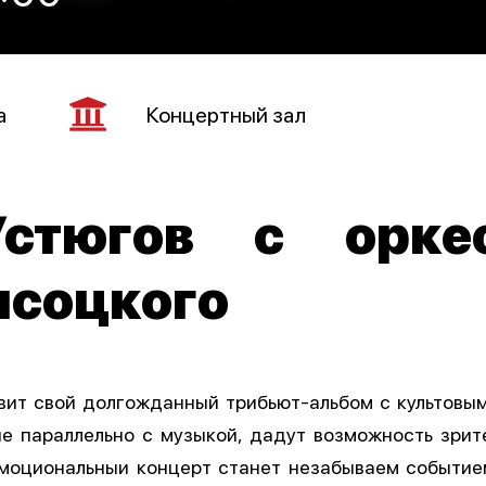
а
Концертный зал
стюгов с орке
ысоцкого
вит свой долгожданный‌ трибьют-альбом с культовы
ые параллельно с музыкой‌, дадут возможность зрит
 эмоциональныи‌ концерт станет незабываем событие