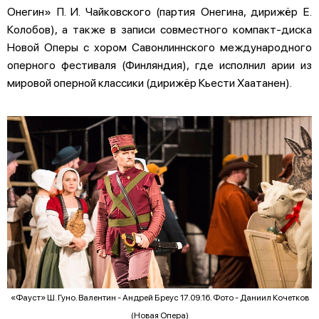
Онегин» П. И. Чайковского (партия Онегина, дирижёр Е.
Колобов), а также в записи совместного компакт-диска
Новой Оперы с хором Савонлиннского международного
оперного фестиваля (Финляндия), где исполнил арии из
мировой оперной классики (дирижёр Кьести Хаатанен).
«Фауст» Ш. Гуно. Валентин - Андрей Бреус 17.09.16. Фото - Даниил Кочетков
(Новая Опера)