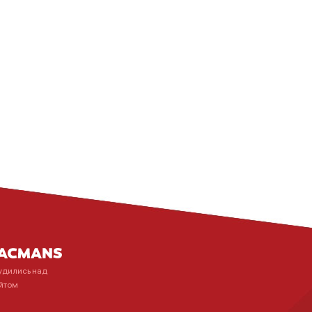
удились над
йтом