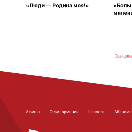
«Люди — Родина моя!»
«Боль
малень
Пред. стр
Афиша
О филармонии
Новости
Абонеме