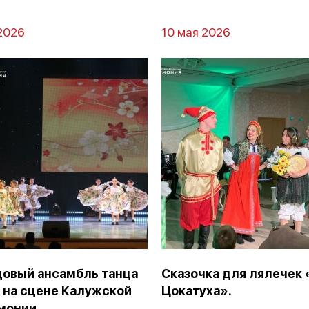
2026
10 мая 2026
цовый ансамбль танца
Сказочка для лялечек 
 на сцене Калужской
Цокатуха».
монии.