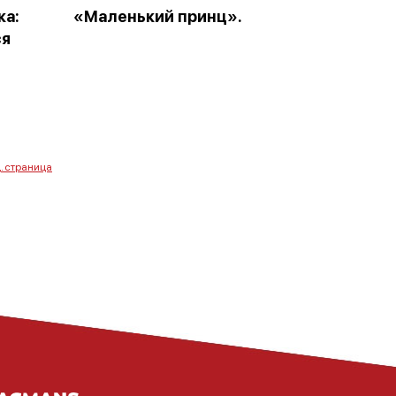
ка:
«Маленький принц».
ся
. страница