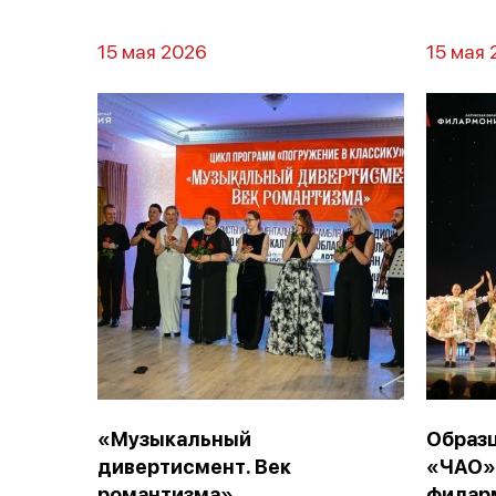
15 мая 2026
15 мая 
«Музыкальный
Образ
дивертисмент. Век
«ЧАО»
романтизма».
филар