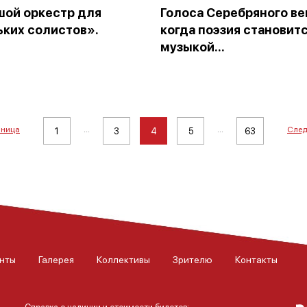
шой оркестр для
Голоса Серебряного ве
ких солистов».
когда поэзия становит
музыкой...
аница
...
...
След
1
3
4
5
63
нты
Галерея
Коллективы
Зрителю
Контакты