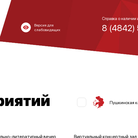
Справка о наличии 
8 (4842)
Версия для
слабовидящих
риятий
Пушкинская к
льно-литературный вечер
Виртуальный концертный зал