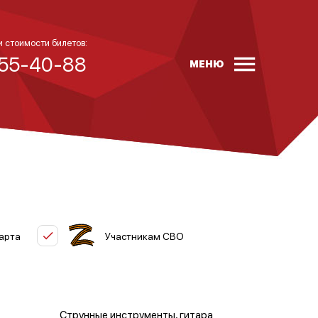
и стоимости билетов:
 55-40-88
МЕНЮ
арта
Участникам СВО
Струнные инструменты, гитара